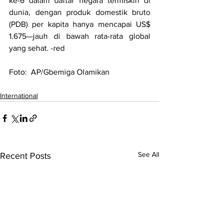
ke-6 dalam daftar negara termiskin di 
dunia, dengan produk domestik bruto 
(PDB) per kapita hanya mencapai US$ 
1.675—jauh di bawah rata-rata global 
yang sehat. -red
Foto: 
 AP/Gbemiga Olamikan
International
See All
Recent Posts