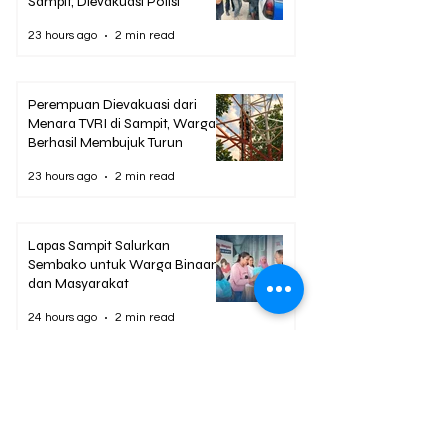
Sampit, Dievakuasi Polisi
23 hours ago
2 min read
Perempuan Dievakuasi dari
Menara TVRI di Sampit, Warga
Berhasil Membujuk Turun
23 hours ago
2 min read
Lapas Sampit Salurkan
Sembako untuk Warga Binaan
dan Masyarakat
24 hours ago
2 min read
Rutan Palangka Raya Buka
Pekan Olahraga Sambut HUT
ke-81 RI