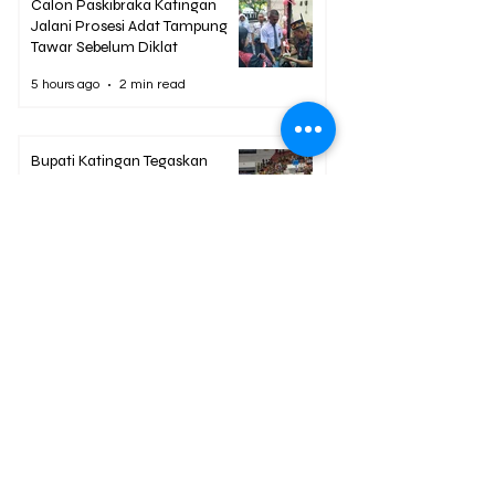
Calon Paskibraka Katingan
Jalani Prosesi Adat Tampung
Tawar Sebelum Diklat
5 hours ago
2 min read
Bupati Katingan Tegaskan
Sinergi Hingga Desa Jadi Kunci
Tingkatkan Pelayanan Publik
5 hours ago
2 min read
Berita Terpopuler
01
Mengapa Banyak Anak Muda