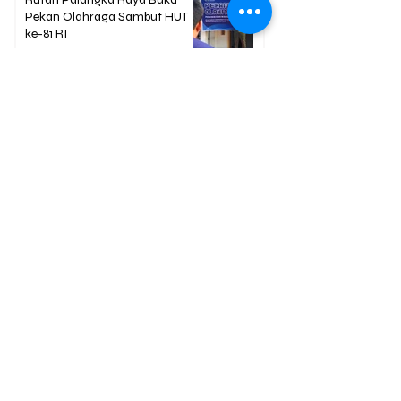
Pekan Olahraga Sambut HUT
ke-81 RI
1 day ago
1 min read
Berita Terpopuler
01
Mengapa Banyak Anak Muda
Kalteng Mulai Meninggalkan
Sawit?
02