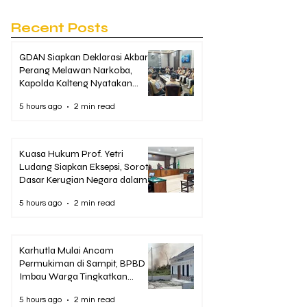
Recent Posts
GDAN Siapkan Deklarasi Akbar
Perang Melawan Narkoba,
Kapolda Kalteng Nyatakan
Dukungan Penuh
5 hours ago
2 min read
Kuasa Hukum Prof. Yetri
Ludang Siapkan Eksepsi, Soroti
Dasar Kerugian Negara dalam
Dakwaan Korupsi Pascasarjana
5 hours ago
2 min read
UPR
Karhutla Mulai Ancam
Permukiman di Sampit, BPBD
Imbau Warga Tingkatkan
Kewaspadaan
5 hours ago
2 min read