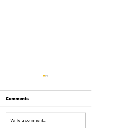
Comments
Saiful Targetkan
Bayu Ismaya 
Write a comment...
Katingan Berprestasi
KONI Katinga