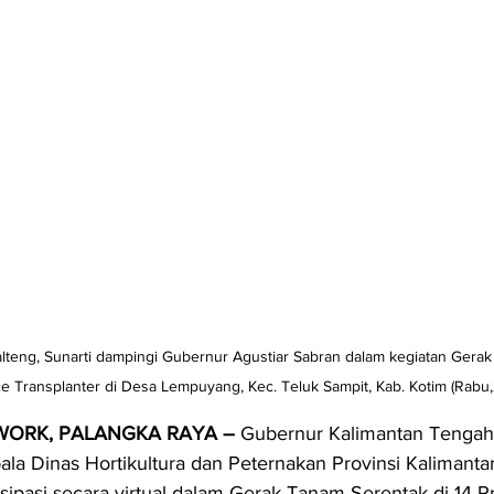
lteng, Sunarti dampingi Gubernur Agustiar Sabran dalam kegiatan Gerak
 Transplanter di Desa Lempuyang, Kec. Teluk Sampit, Kab. Kotim (Rabu
WORK, PALANGKA RAYA – 
Gubernur Kalimantan Tengah 
la Dinas Hortikultura dan Peternakan Provinsi Kalimanta
isipasi secara virtual dalam Gerak Tanam Serentak di 14 Pr