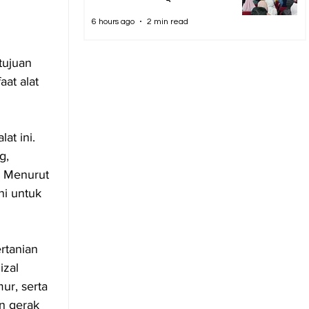
6 hours ago
2 min read
tujuan 
at alat 
t ini. 
g, 
. Menurut 
ni untuk 
rtanian 
zal 
ur, serta 
n gerak 