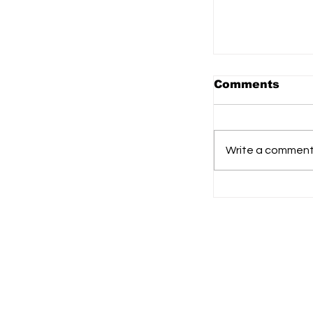
Comments
Write a comment.
Pemprov Ka
Pemkab Kat
Matangkan 
MTQH XXXIV
Provinsi