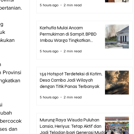
Korupsi Pascasarjana UPR
5 hours ago
2 min read
ertanian.
ng 
Karhutla Mulai Ancam
uk 
Permukiman di Sampit, BPBD
akukan 
Imbau Warga Tingkatkan
Kewaspadaan
5 hours ago
2 min read
n 
 Provinsi 
159 Hotspot Terdeteksi di Kotim,
ngkatkan 
Desa Camba Jadi Wilayah
dengan Titik Panas Terbanyak
5 hours ago
2 min read
i 
rubah 
Murung Raya Wisuda Puluhan
 bercocok 
Lansia, Heriyus: Tetap Aktif dan
ses dan 
Jadi Teladan bagi Generasi Muda