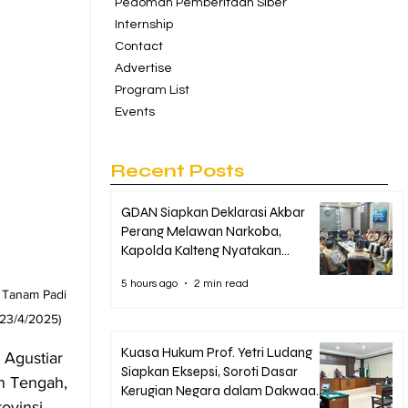
Pedoman Pemberitaan Siber
Internship
Contact
Advertise
Program List
Events
Recent Posts
GDAN Siapkan Deklarasi Akbar
Perang Melawan Narkoba,
Kapolda Kalteng Nyatakan
Dukungan Penuh
5 hours ago
2 min read
 Tanam Padi 
,23/4/2025)
Kuasa Hukum Prof. Yetri Ludang
Agustiar 
Siapkan Eksepsi, Soroti Dasar
n Tengah, 
Kerugian Negara dalam Dakwaan
ovinsi 