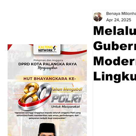
Benaya Milionha
Apr 24, 2025
Melal
Guber
Moder
Lingk