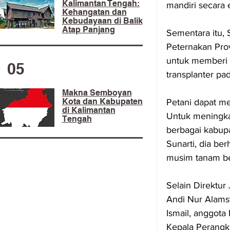
Kalimantan Tengah:
mandiri secara 
Kehangatan dan
Kebudayaan di Balik
Atap Panjang
Sementara itu, 
Peternakan Prov
untuk memberi 
05
transplanter pad
Makna Semboyan
Kota dan Kabupaten
Petani dapat me
di Kalimantan
Untuk meningkat
Tengah
berbagai kabupa
Sunarti, dia be
musim tanam be
Selain Direktur
Andi Nur Alamsy
Ismail, anggota
Kepala Perangka