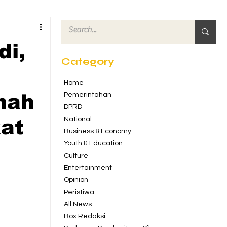
di,
Category
Home
mah
Pemerintahan
DPRD
National
at
Business & Economy
Youth & Education
Culture
Entertainment
Opinion
Peristiwa
All News
Box Redaksi