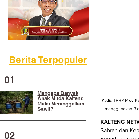
Berita Terpopuler
01
Mengapa Banyak
Anak Muda Kalteng
Kadis TPHP Prov Ka
Mulai Meninggalkan
menggunakan Rice
Sawit?
KALTENG NET
Sabran dan Kepa
02
Sunarti, berpart