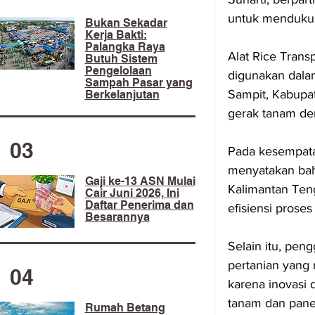
untuk mendukun
​Bukan Sekadar
Kerja Bakti:
Palangka Raya
Alat Rice Trans
Butuh Sistem
Pengelolaan
digunakan dala
Sampah Pasar yang
Sampit, Kabupa
Berkelanjutan
gerak tanam den
03
Pada kesempata
menyatakan bah
Gaji ke-13 ASN Mulai
Kalimantan Ten
Cair Juni 2026, Ini
Daftar Penerima dan
efisiensi proses
Besarannya
Selain itu, pen
pertanian yang 
04
karena inovasi 
tanam dan pane
Rumah Betang