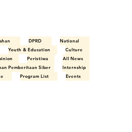
ahan
DPRD
National
Youth & Education
Culture
inion
Peristiwa
All News
an Pemberitaan Siber
Internship
se
Program List
Events