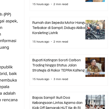
Siapkan Strategi Hadapi Bonus
15 hours ago
2 min read
Demografi
h (PP) 
ai aspek, 
Rumah dan Sepeda Motor Hangus
n 
Terbakar di Sampit, Diduga Akibat
Korsleting Listrik
m 
nformasi 
15 hours ago
2 min read
uang 
Bupati Katingan Soroti Carbon
Trading hingga Status Jalan
publik 
Strategis di Rakor TEPRA Kalteng
rid, baik 
15 hours ago
3 min read
 membuka 
epala 
a adalah 
Bapas Sampit Ikuti Doa
 rencana 
Kebangsaan Lintas Agama dan
Kick Off Semarak HUT Ke-81 RI