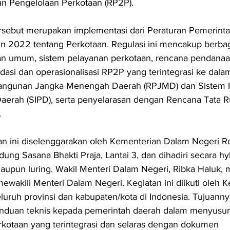
n Pengelolaan Perkotaan (RP2P).
rsebut merupakan implementasi dari Peraturan Pemerinta
 2022 tentang Perkotaan. Regulasi ini mencakup berbag
uan umum, sistem pelayanan perkotaan, rencana pendanaa
lidasi dan operasionalisasi RP2P yang terintegrasi ke dala
ngunan Jangka Menengah Daerah (RPJMD) dan Sistem I
aerah (SIPD), serta penyelarasan dengan Rencana Tata R
.
an ini diselenggarakan oleh Kementerian Dalam Negeri Re
ung Sasana Bhakti Praja, Lantai 3, dan dihadiri secara hyb
maupun luring. Wakil Menteri Dalam Negeri, Ribka Haluk,
mewakili Menteri Dalam Negeri. Kegiatan ini diikuti oleh K
luruh provinsi dan kabupaten/kota di Indonesia. Tujuanny
duan teknis kepada pemerintah daerah dalam menyusun
rkotaan yang terintegrasi dan selaras dengan dokumen 