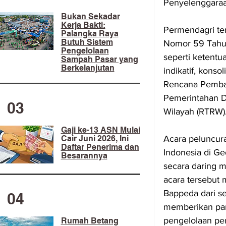
Penyelenggaraa
​Bukan Sekadar
Kerja Bakti:
Permendagri te
Palangka Raya
Butuh Sistem
Nomor 59 Tahun
Pengelolaan
seperti ketent
Sampah Pasar yang
Berkelanjutan
indikatif, konso
Rencana Pemba
Pemerintahan D
03
Wilayah (RTRW)
Gaji ke-13 ASN Mulai
Acara peluncur
Cair Juni 2026, Ini
Daftar Penerima dan
Indonesia di Ged
Besarannya
secara daring 
acara tersebut 
Bappeda dari se
04
memberikan pan
pengelolaan pe
Rumah Betang