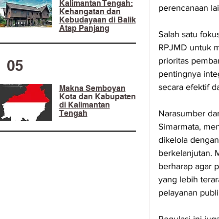
Kalimantan Tengah:
perencanaan la
Kehangatan dan
Kebudayaan di Balik
Atap Panjang
Salah satu foku
RPJMD untuk me
prioritas pemb
05
pentingnya inte
secara efektif 
Makna Semboyan
Kota dan Kabupaten
di Kalimantan
Narasumber dari
Tengah
Simarmata, men
dikelola denga
berkelanjutan.
berharap agar 
yang lebih terar
pelayanan publi
Regulasi ini j