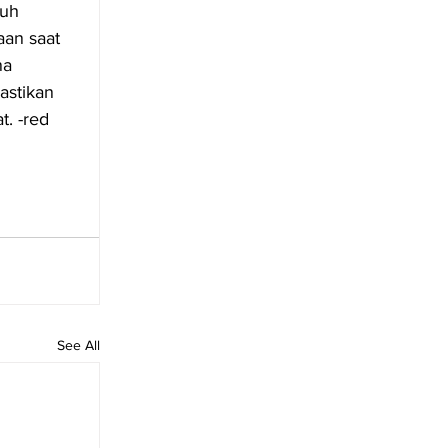
uh 
an saat 
na 
astikan 
. -red
See All