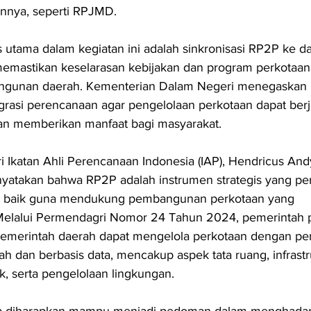
innya, seperti RPJMD.
s utama dalam kegiatan ini adalah sinkronisasi RP2P ke d
mastikan keselarasan kebijakan dan program perkotaan
angunan daerah. Kementerian Dalam Negeri menegaskan 
grasi perencanaan agar pengelolaan perkotaan dapat berj
dan memberikan manfaat bagi masyarakat.
 Ikatan Ahli Perencanaan Indonesia (IAP), Hendricus And
yatakan bahwa RP2P adalah instrumen strategis yang per
n baik guna mendukung pembangunan perkotaan yang 
 Melalui Permendagri Nomor 24 Tahun 2024, pemerintah p
pemerintah daerah dapat mengelola perkotaan dengan pe
ah dan berbasis data, mencakup aspek tata ruang, infrastr
k, serta pengelolaan lingkungan.
uga diharapkan mampu menjadi pedoman dalam menghadap