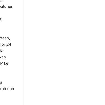
butuhan 
, 
taan, 
or 24 
da 
kan 
P ke 
i 
rah dan 