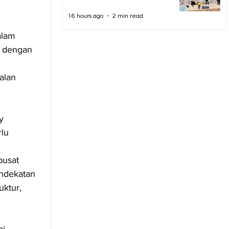
16 hours ago
2 min read
alam 
 dengan 
alan 
y 
lu 
usat 
ndekatan 
uktur, 
i 