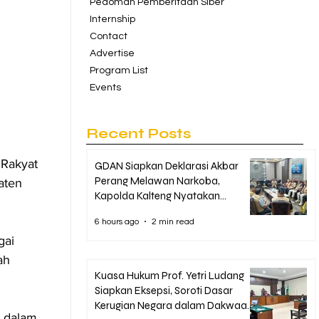
Pedoman Pemberitaan Siber
Internship
Contact
Advertise
Program List
Events
Recent Posts
Rakyat 
GDAN Siapkan Deklarasi Akbar
Perang Melawan Narkoba,
aten 
Kapolda Kalteng Nyatakan
Dukungan Penuh
6 hours ago
2 min read
ai 
ah 
Kuasa Hukum Prof. Yetri Ludang
Siapkan Eksepsi, Soroti Dasar
Kerugian Negara dalam Dakwaan
, dalam 