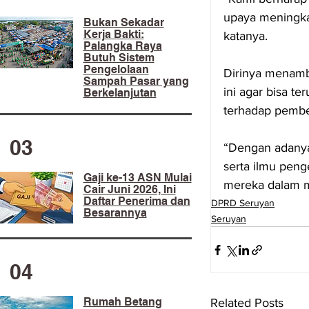
upaya meningka
​Bukan Sekadar
Kerja Bakti:
katanya.
Palangka Raya
Butuh Sistem
Pengelolaan
Dirinya menamb
Sampah Pasar yang
ini agar bisa t
Berkelanjutan
terhadap pembe
03
“Dengan adanya
serta ilmu pen
Gaji ke-13 ASN Mulai
mereka dalam m
Cair Juni 2026, Ini
Daftar Penerima dan
DPRD Seruyan
Besarannya
Seruyan
04
Rumah Betang
Related Posts