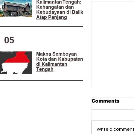
Kalimantan Tengah:
Kehangatan dan
Kebudayaan di Balik
Atap Panjang
05
Makna Semboyan
Kota dan Kabupaten
di Kalimantan
Tengah
Comments
Write a comment.