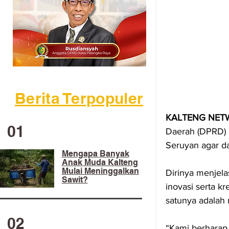
Berita Terpopuler
KALTENG NET
01
Daerah (DPRD) 
Seruyan agar d
Mengapa Banyak
Anak Muda Kalteng
Mulai Meninggalkan
Dirinya menjel
Sawit?
inovasi serta kr
satunya adalah
02
“Kami berharap 