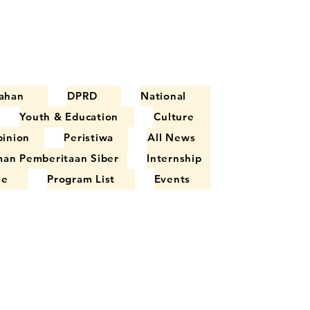
ahan
DPRD
National
Youth & Education
Culture
inion
Peristiwa
All News
an Pemberitaan Siber
Internship
se
Program List
Events