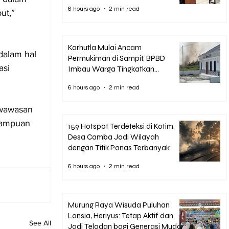
Korupsi Pascasarjana UPR
6 hours ago
2 min read
ut,” 
Karhutla Mulai Ancam
alam hal 
Permukiman di Sampit, BPBD
si 
Imbau Warga Tingkatkan
Kewaspadaan
6 hours ago
2 min read
wawasan 
mampuan 
159 Hotspot Terdeteksi di Kotim,
Desa Camba Jadi Wilayah
dengan Titik Panas Terbanyak
6 hours ago
2 min read
Murung Raya Wisuda Puluhan
Lansia, Heriyus: Tetap Aktif dan
See All
Jadi Teladan bagi Generasi Muda