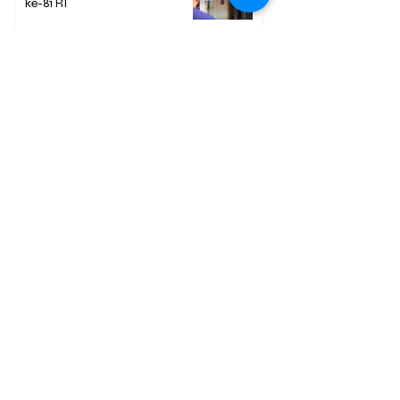
ke-81 RI
17 hours ago
1 min read
Berita Terpopuler
01
Mengapa Banyak Anak Muda
Kalteng Mulai Meninggalkan
Sawit?
02