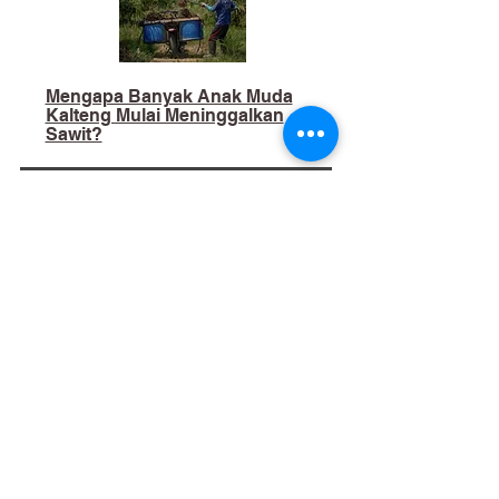
Mengapa Banyak Anak Muda
Kalteng Mulai Meninggalkan
Sawit?
02
​Bukan Sekadar Kerja Bakti:
Palangka Raya Butuh Sistem
Pengelolaan Sampah Pasar
yang Berkelanjutan