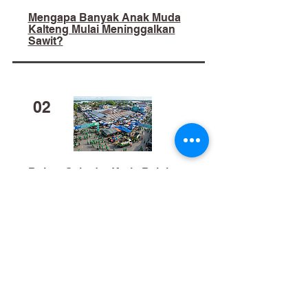
Mengapa Banyak Anak Muda
Kalteng Mulai Meninggalkan
Sawit?
02
​Bukan Sekadar Kerja Bakti:
Palangka Raya Butuh Sistem
Pengelolaan Sampah Pasar
yang Berkelanjutan
03