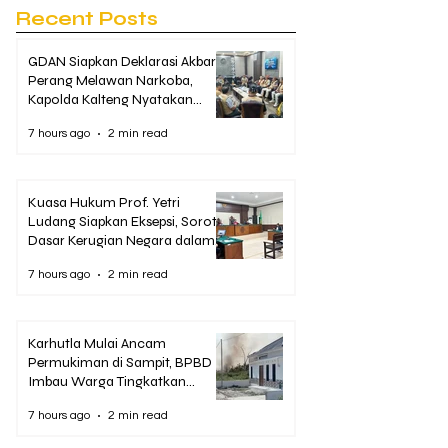
Recent Posts
GDAN Siapkan Deklarasi Akbar
Perang Melawan Narkoba,
Kapolda Kalteng Nyatakan
Dukungan Penuh
7 hours ago
2 min read
Kuasa Hukum Prof. Yetri
Ludang Siapkan Eksepsi, Soroti
Dasar Kerugian Negara dalam
Dakwaan Korupsi Pascasarjana
7 hours ago
2 min read
UPR
Karhutla Mulai Ancam
Permukiman di Sampit, BPBD
Imbau Warga Tingkatkan
Kewaspadaan
7 hours ago
2 min read