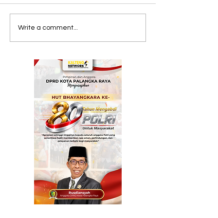
RSUD Doris Sylvanus
DPPI Kalteng
Write a comment...
Raih Pengakuan
2026–2030 Dil
Dunia, Pemprov
Pusdiklat 54 
Kalteng Perkuat
Paskibraka R
Layanan Stroke
Dimulai
hingga Pelosok