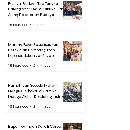
Festival Budaya Tira Tangka
Balang 2026 Resmi Dibuka, Jadi
Ajang Pelestarian Budaya
Murung Raya
15 hours ago
2 min read
Murung Raya Sosialisasikan
Peta Jalan Pembangunan
Kependudukan 2026–2030,
Siapkan Strategi Hadapi Bonus
15 hours ago
2 min read
Demografi
Rumah dan Sepeda Motor
Hangus Terbakar di Sampit,
Diduga Akibat Korsleting Listrik
15 hours ago
2 min read
Bupati Katingan Soroti Carbon