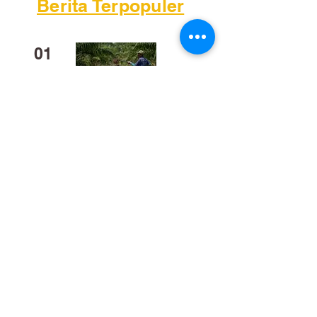
Berita Terpopuler
01
Mengapa Banyak Anak Muda
Kalteng Mulai Meninggalkan
Sawit?
02
​Bukan Sekadar Kerja Bakti:
Palangka Raya Butuh Sistem
Pengelolaan Sampah Pasar
yang Berkelanjutan