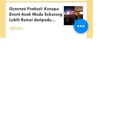
Generasi Festival: Kenapa
Event Anak Muda Sekarang
Lebih Ramai daripada
Seminar?
Opinion
Mengapa Anak Muda Kalteng
Mulai Lebih Suka Belajar dari
YouTube daripada Sekolah?
Opinion
Mengapa Anak Muda Kalteng
Sekarang Lebih Memilih
Komunitas daripada
Organisasi Formal?
Youth & Education
1
/
16