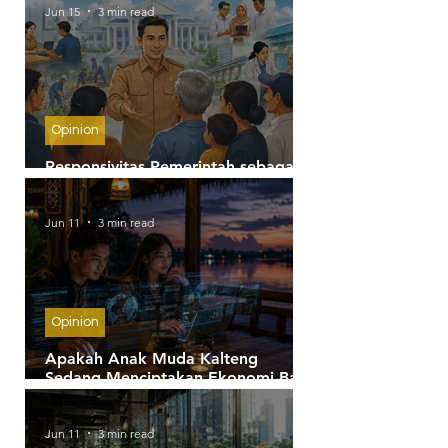
Jun 15
3 min read
Opinion
Responsivitas Pemerintah sebagai
Kunci Kepercayaan Publik
Jun 11
3 min read
Opinion
Apakah Anak Muda Kalteng
Sedang Menciptakan Ekonomi Baru
yang Tidak Terlihat?
Jun 11
3 min read