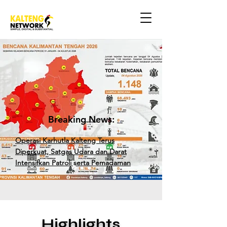
Breaking News:
Operasi Karhutla Kalteng Terus
Diperkuat, Satgas Udara dan Darat
Intensifkan Patroli serta Pemadaman
Highlights