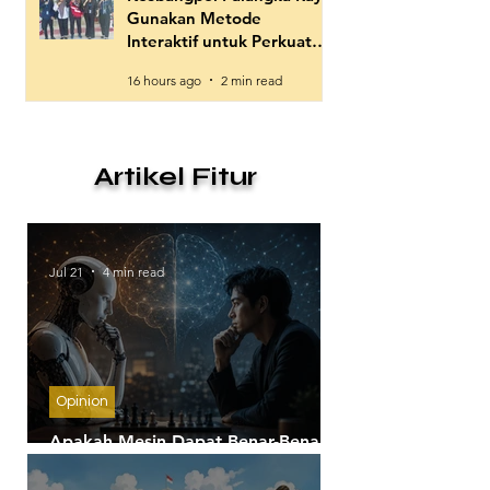
Gunakan Metode
Interaktif untuk Perkuat
Wawasan Kebangsaan Gen
16 hours ago
2 min read
Z
Artikel Fitur
Jul 21
4 min read
Opinion
Apakah Mesin Dapat Benar-Benar
Berpikir?